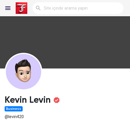
Reels
Discover Blogs
My Blogs
Kevin Levin
Business
Discover Gruplar
@levin420
My Groups