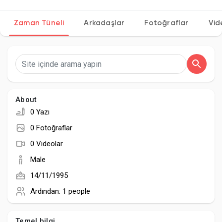
Zaman Tüneli
Arkadaşlar
Fotoğraflar
Vid
Discover Sayfalar
sayfaları sevdim
About
0 Yazı
Popular Posts
0 Fotoğraflar
0 Videolar
Discover Posts
Male
14/11/1995
Developers
Ardından:
1 people
Temel bilgi