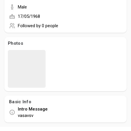
Social Networth OS
Male
17/05/1968
Creator Commerce
Followed by
0 people
Launch Startup
Photos
Global News
Creator Award
Talkfever App
Basic Info
Intro Message
vasavsv