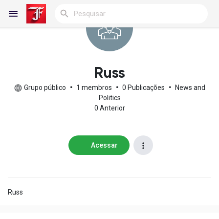
Reels
Russ
Grupo público
•
1 membros
•
0 Publicações
•
News and
Politics
0 Anterior
Encontrar Blogs
Blogs
Acessar
Encontrar Grupos
Russ
Meus grupos