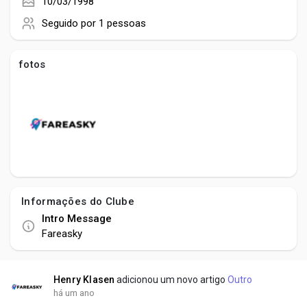
Social Networth OS
10/03/1998
Seguido por
1 pessoas
Creator Commerce
fotos
Launch Startup
Global News
Creator Award
Informações do Clube
Intro Message
Talkfever App
Fareasky
Henry Klasen
adicionou um novo artigo
Outro
há um ano