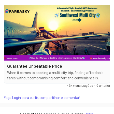
Guarantee Unbeatable Price
When it comes to booking a multi-city trip, finding affordable
fares without compromising comfort and convenience is
crucial. If you're looking to explore more than one destination
·
3k visualizações
·
0 anterior
on a single journey, Southwest Airlines Multi City Flights are an
ideal choice. With competitive pricing and flexibility, Southwest
Faça Login para curtir, compartilhar e comentar!
Airlines offers some of the best deals for travelers planning
multi-destination...