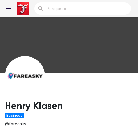
Reels
Encontrar Blogs
Blogs
Henry Klasen
Business
Encontrar Grupos
@fareasky
Meus Grupos