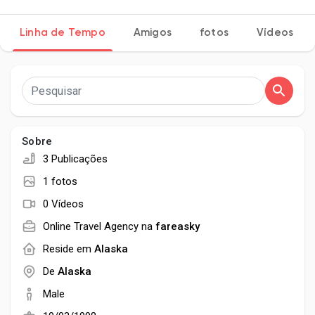
Linha de Tempo
Amigos
fotos
Vídeos
Encontrar Páginas
Páginas Curtidas
Sobre
3 Publicações
Popular Posts
1 fotos
0 Vídeos
Discover Posts
Online Travel Agency na
fareasky
Reside em
Alaska
Developers
De
Alaska
Male