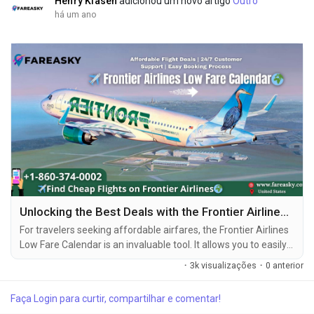
Henry Klasen
adicionou um novo artigo
Outro
há um ano
Unlocking the Best Deals with the Frontier Airlines Low Fare Calendar
For travelers seeking affordable airfares, the Frontier Airlines
Low Fare Calendar is an invaluable tool. It allows you to easily
find the best prices on flights, helping you save money and
·
3k visualizações
·
0 anterior
make travel more accessible. With its intuitive interface and
easy-to-navigate features, the Low Fare Calendar for Frontier
Faça Login para curtir, compartilhar e comentar!
Airlines is the key to planning your next adventure without