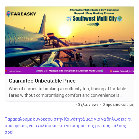
Guarantee Unbeatable Price
When it comes to booking a multi-city trip, finding affordable
fares without compromising comfort and convenience is
crucial. If you're looking to explore more than one destination
·
3χλμ. views
·
0 προεπισκόπηση
on a single journey, Southwest Airlines Multi City Flights are an
ideal choice. With competitive pricing and flexibility, Southwest
Παρακαλούμε συνδέσου στην Κοινότητά μας για να δηλώσεις τι
Airlines offers some of the best deals for travelers planning
σου αρέσει, να σχολιάσεις και να μοιραστείς με τους φίλους
multi-destination...
σου!