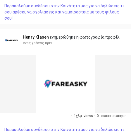
easy-to-navigate features, the Low Fare Calendar for Frontier
Παρακαλούμε συνδέσου στην Κοινότητά μας για να δηλώσεις τι
Airlines is the key to planning your next adventure without
σου αρέσει, να σχολιάσεις και να μοιραστείς με τους φίλους
breaking the bank. In...
σου!
Henry Klasen
ενημερώθηκε η φωτογραφία προφίλ
ένας χρόνος πριν
·
1χλμ. views
·
0 προεπισκόπηση
Παρακαλούμε συνδέσου στην Κοινότητά μας για να δηλώσεις τι