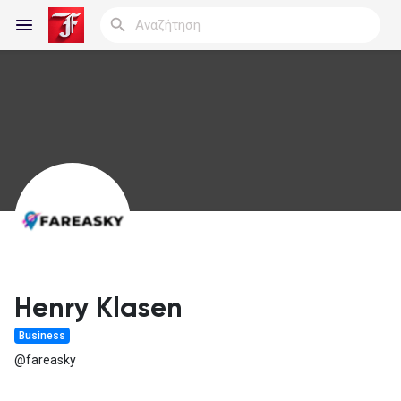
Reels
Ανακάλυψε Blogs
Blogs
Henry Klasen
Business
Ανακάλυψε Ομάδες
@fareasky
οι Ομάδες μου