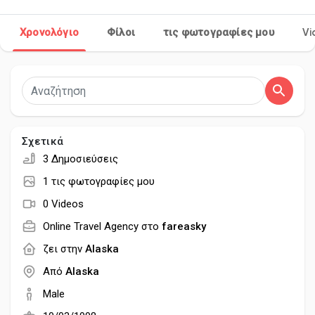
Χρονολόγιο
Φίλοι
τις φωτογραφίες μου
Vi
Ανακάλυψε Σελίδες
Σελίδες που μου αρέσουν
Σχετικά
3 Δημοσιεύσεις
Δημοφιλείς δημοσιεύσεις
1 τις φωτογραφίες μου
0 Videos
Discover Posts
Online Travel Agency στο
fareasky
ζει στην
Alaska
Developers
Από
Alaska
Male