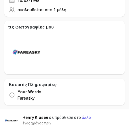
Creator Commerce
10/03/1998
ακολουθείται από
1 μέλη
Creator Award
τις φωτογραφίες μου
Equity & Investors
Global News
Vdo Junction
Βασικές Πληροφορίες
Your Words
Talkfever App
Fareasky
Henry Klasen
σε πρόσθεσε στο
άλλο
ένας χρόνος πριν