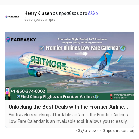
Henry Klasen
σε πρόσθεσε στο
άλλο
ένας χρόνος πριν
Unlocking the Best Deals with the Frontier Airlines Low Fare Calendar
For travelers seeking affordable airfares, the Frontier Airlines
Low Fare Calendar is an invaluable tool. It allows you to easily
find the best prices on flights, helping you save money and
·
3χλμ. views
·
0 προεπισκόπηση
make travel more accessible. With its intuitive interface and