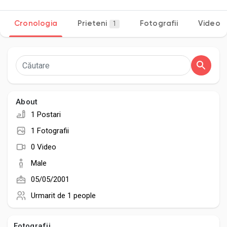
Cronologia
Prieteni
Fotografii
Video
1
Discover Pagini
Pagini apreciate
About
1 Postari
Popular Posts
1 Fotografii
0 Video
Discover Posts
Male
05/05/2001
Developers
Urmarit de
1 people
Fotografii