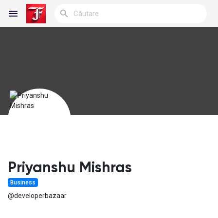
Reels
Discover Blogs
My Blogs
Priyanshu Mishras
Business
Discover Grupuri
@developerbazaar
My Groups