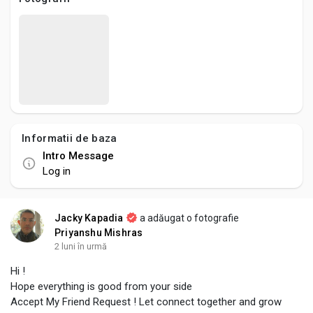
Social Networth OS
Creator Commerce
Launch Startup
Informatii de baza
Global News
Intro Message
Log in
Creator Award
Jacky Kapadia
a adăugat o fotografie
Talkfever App
Priyanshu Mishras
2 luni în urmă
Hi !
Hope everything is good from your side
Accept My Friend Request ! Let connect together and grow