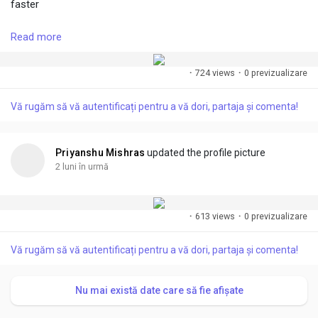
faster
Read more
#followme
#accept
#growtogether
#connect
#create
#share
·
724 views
·
0 previzualizare
Vă rugăm să vă autentificați pentru a vă dori, partaja și comenta!
Priyanshu Mishras
updated the profile picture
2 luni în urmă
·
613 views
·
0 previzualizare
Vă rugăm să vă autentificați pentru a vă dori, partaja și comenta!
Nu mai există date care să fie afișate