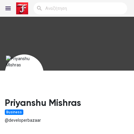
Reels
Ανακάλυψε Blogs
Blogs
Priyanshu Mishras
Business
Ανακάλυψε Ομάδες
@developerbazaar
οι Ομάδες μου