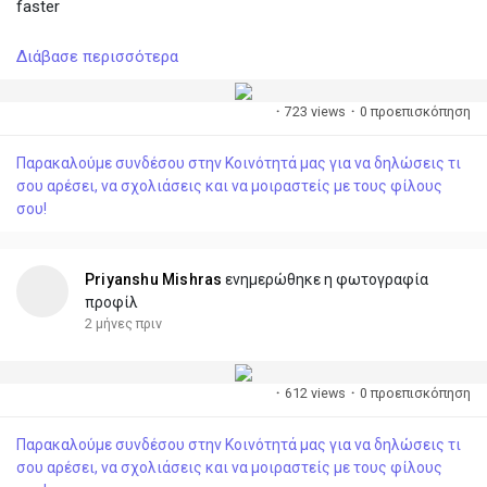
faster
Διάβασε περισσότερα
#followme
#accept
#growtogether
#connect
#create
#share
·
723 views
·
0 προεπισκόπηση
Παρακαλούμε συνδέσου στην Κοινότητά μας για να δηλώσεις τι
σου αρέσει, να σχολιάσεις και να μοιραστείς με τους φίλους
σου!
Priyanshu Mishras
ενημερώθηκε η φωτογραφία
προφίλ
2 μήνες πριν
·
612 views
·
0 προεπισκόπηση
Παρακαλούμε συνδέσου στην Κοινότητά μας για να δηλώσεις τι
σου αρέσει, να σχολιάσεις και να μοιραστείς με τους φίλους