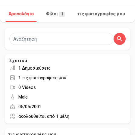
Χρονολόγιο
Φίλοι
τις φωτογραφίες μου
1
Ανακάλυψε Σελίδες
Σελίδες που μου αρέσουν
Σχετικά
1 Δημοσιεύσεις
Δημοφιλείς δημοσιεύσεις
1 τις φωτογραφίες μου
0 Videos
Discover Posts
Male
05/05/2001
Developers
ακολουθείται από
1 μέλη
τις φωτογραφίες μου