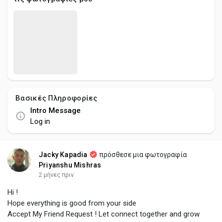
Social Networth OS
Creator Commerce
Launch Startup
Βασικές Πληροφορίες
Global News
Intro Message
Log in
Creator Award
Jacky Kapadia
πρόσθεσε μια φωτογραφία
Talkfever App
Priyanshu Mishras
2 μήνες πριν
Hi !
Hope everything is good from your side
Accept My Friend Request ! Let connect together and grow