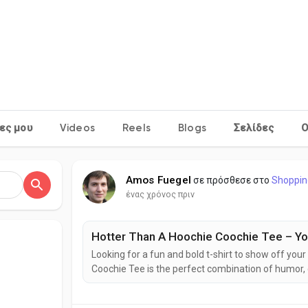
S
ες μου
Videos
Reels
Blogs
Σελίδες
Ο
Amos Fuegel
σε πρόσθεσε στο
Shoppin
ένας χρόνος πριν
Hotter Than A Hoochie Coochie Tee – You
Looking for a fun and bold t-shirt to show off you
Coochie Tee is the perfect combination of humor,
concert, a barbecue, or just want to wear somethin
Everyone’s Talking About the Hotter Than A...