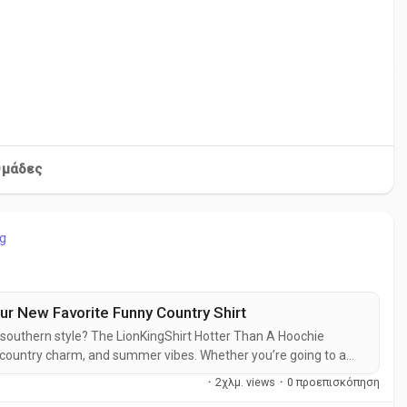
μάδες
g
r New Favorite Funny Country Shirt
r southern style? The LionKingShirt Hotter Than A Hoochie
 country charm, and summer vibes. Whether you’re going to a
g that makes everyone laugh, this is the shirt for you. 1. Why
·
2χλμ. views
·
0 προεπισκόπηση