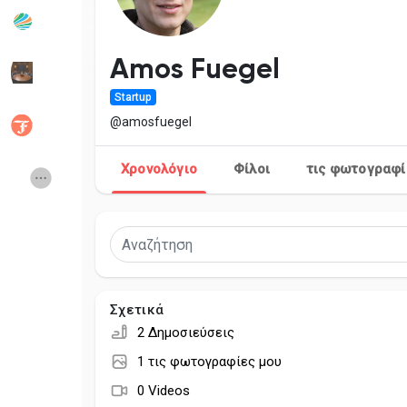
Δημοφιλείς δημοσιεύσεις
Discover Posts
Amos Fuegel
Startup
Developers
Social Networth O
@amosfuegel
Χρονολόγιο
Φίλοι
τις φωτογραφί
Creator Commerce
Launch Startup
Global News
Creator Award
Talkfever App
Σχετικά
2 Δημοσιεύσεις
1 τις φωτογραφίες μου
0 Videos