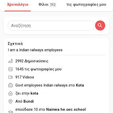
Χρονολόγιο
Φίλοι
τις φωτογραφίες μου
192
Ανακάλυψε Σελίδες
Σελίδες που μου αρέσουν
Σχετικά
I am a Indian railways employees
2992 Δημοσιεύσεις
Δημοφιλείς δημοσιεύσεις
1645 τις φωτογραφίες μου
917 Videos
Discover Posts
Govt employees Indian railways στο
Kota
ζει στην
kota
Developers
Από
Bundi
σπούδασε 10 στο
Nainwa he.sec.school