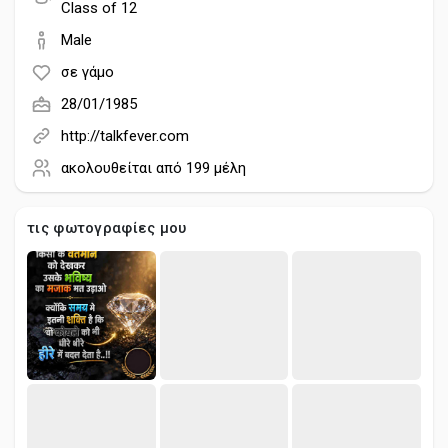
Creator Commerce
Class of 12
Male
Creator Award
σε γάμο
28/01/1985
Equity & Investors
http://talkfever.com
ακολουθείται από
199 μέλη
Global News
τις φωτογραφίες μου
Vdo Junction
Talkfever App