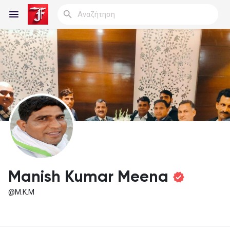
Reels
Ανακάλυψε Blogs
Blogs
Manish Kumar Meena
@M.K.M
Ανακάλυψε Ομάδες
οι Ομάδες μου