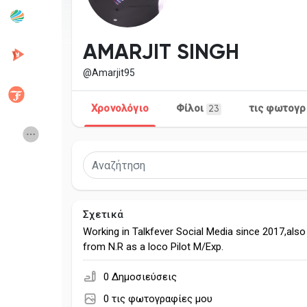
Δημοφιλείς δημοσιεύσεις
Discover Posts
AMARJIT SINGH
@Amarjit95
Developers
Creator Commerc
Χρονολόγιο
Φίλοι
τις φωτογρ
23
Creator Award
Equity & Investors
Global News
Vdo Junction
Σχετικά
Talkfever App
Working in Talkfever Social Media since 2017,also 
from N.R as a loco Pilot M/Exp.
0 Δημοσιεύσεις
0 τις φωτογραφίες μου