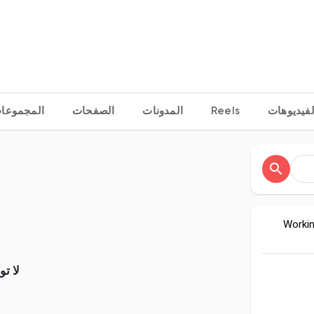
المجموعا
الصفحات
المدونات
Reels
لفيديوهات
Workin
لا ت